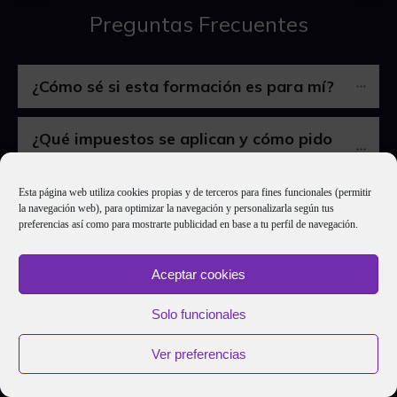
Preguntas Frecuentes
¿Cómo sé si esta formación es para mí?
¿Qué impuestos se aplican y cómo pido 
factura?
Esta página web utiliza cookies propias y de terceros para fines funcionales (permitir
la navegación web), para optimizar la navegación y personalizarla según tus
¿Puedo ver las clases cuando yo quiera?
preferencias así como para mostrarte publicidad en base a tu perfil de navegación.
¿Es posible hacer el pago aplazado?
Aceptar cookies
Solo funcionales
¿Y si me surgen dudas? 
Ver preferencias
¿En qué se diferencia el Plan Avanza del 
Superior?