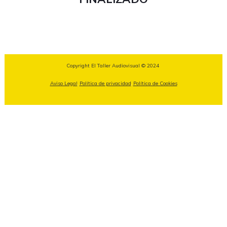
Copyright El Taller Audiovisual © 2024
Aviso Legal
Política de privacidad
Política de Cookies
,
,