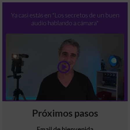
Ya casi estás en
"Los secretos de un buen
audio hablando a cámara"
Próximos pasos
Email de bienvenida