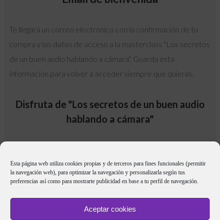
Te llegará un correo electrónico con la confirmación de tu
compra y los datos de acceso a la masterclass "Los secretos
de un buen audio hablando a cámara". Guarda esta
información para volver a acceder siempre que quieras.
Disfruta de "Los secretos de un buen audio
hablando a cámara"
Comienza a aprender desde ahora, a tu ritmo y siempre que
quieras.
Esta página web utiliza cookies propias y de terceros para fines funcionales (permitir
la navegación web), para optimizar la navegación y personalizarla según tus
preferencias así como para mostrarte publicidad en base a tu perfil de navegación.
Aceptar cookies