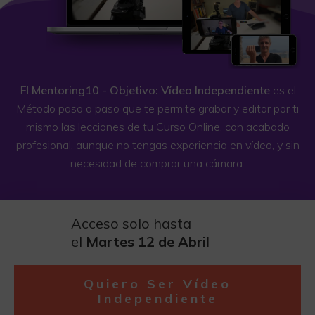
El
Mentoring10 - Objetivo: Vídeo Independiente
es el
Método paso a paso que te permite grabar y editar por ti
mismo las lecciones de tu Curso Online, con acabado
profesional, aunque no tengas experiencia en vídeo, y sin
necesidad de comprar una cámara.
Acceso solo hasta
el
Martes 12 de Abril
Quiero Ser Vídeo
Independiente