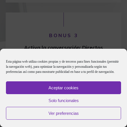
BONUS 3
Activa la conversación: Directos
Lánzate a hacer Lives para conocer a tus futuros
Esta página web utiliza cookies propias y de terceros para fines funcionales (permitir
alumnos y posicionarte como experto.
la navegación web), para optimizar la navegación y personalizarla según tus
preferencias así como para mostrarte publicidad en base a tu perfil de navegación.
Emitir por Youtube, Facebook e Instagram es más
Aceptar cookies
sencillo de lo que imaginas.
Solo funcionales
Ver preferencias
BONUS 4