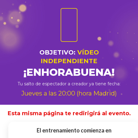
OBJETIVO:
VÍDEO
INDEPENDIENTE
¡ENHORABUENA!
Tu salto de espectador a creador ya tiene fecha:
Jueves a las 20:00 (hora Madrid)
Esta misma página te redirigirá al evento.
El entrenamiento comienza en