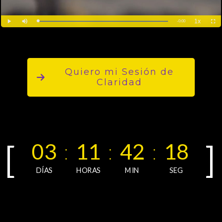
Quiero mi Sesión de
Claridad
0
3
1
1
4
2
1
7
DÍAS
HORAS
MIN
SEG