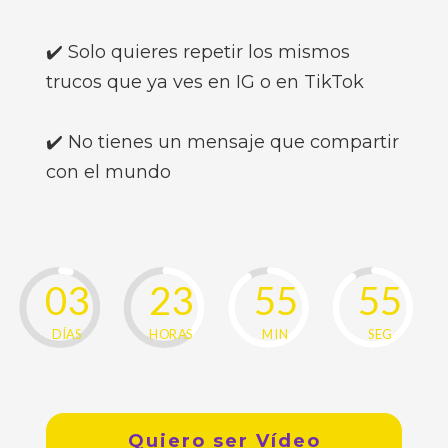
✔️ Solo quieres repetir los mismos
trucos que ya ves en IG o en TikTok
✔️ No tienes un mensaje que compartir
con el mundo
0
3
2
3
5
5
5
4
DÍAS
HORAS
MIN
SEG
Quiero ser Vídeo