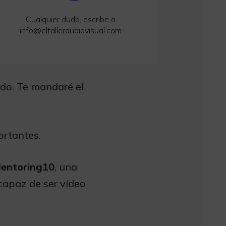
Cualquier duda, escribe a
info@eltalleraudiovisual.com
ado. Te mandaré el
ortantes.
Mentoring10
, una
capaz de ser vídeo