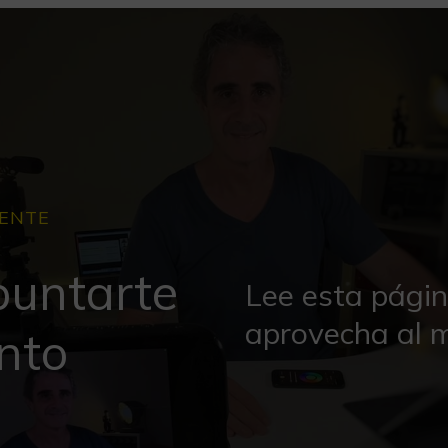
IENTE
puntarte
Lee esta págin
aprovecha al m
nto