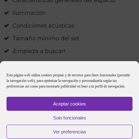
Características generales del espacio
Iluminación
Condiciones acústicas
Tamaño mínimo del set
¡Empieza a buscar!
Esta página web utiliza cookies propias y de terceros para fines funcionales (permitir
la navegación web), para optimizar la navegación y personalizarla según tus
preferencias así como para mostrarte publicidad en base a tu perfil de navegación.
Aceptar cookies
Solo funcionales
Copyright
2026
elTallerAudiovisual & YOS Contenidos
-
Ver preferencias
Política de Privacidad