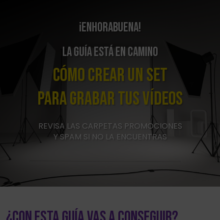
¡ENHORABUENA!
LA GUÍA ESTÁ EN CAMINO
Cómo crear un SET
para grabar tus VÍDEOS
REVISA LAS CARPETAS PROMOCIONES
Y SPAM SI NO LA ENCUENTRAS
¿Con esta Guía vas a conseguir?