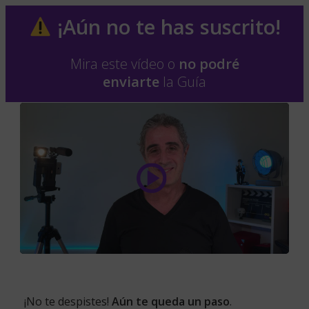
¡Aún no te has suscrito!
Mira este vídeo o
no podré
enviarte
la Guía
¡No te despistes!
A
ún te queda un paso
.