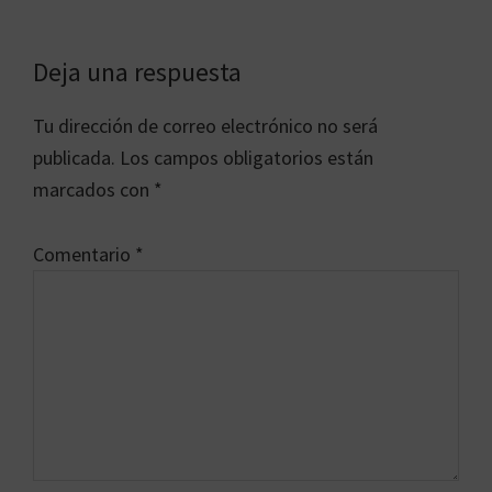
Interacciones
Deja una respuesta
con
Tu dirección de correo electrónico no será
los
publicada.
Los campos obligatorios están
lectores
marcados con
*
Comentario
*