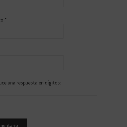
ico
*
uce una respuesta en dígitos: