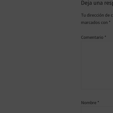
Interaccion
Deja una res
con
Tu dirección de c
los
marcados con
*
lectores
Comentario
*
Nombre
*