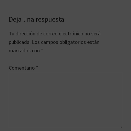
Interacciones
Deja una respuesta
con
Tu dirección de correo electrónico no será
los
publicada.
Los campos obligatorios están
lectores
marcados con
*
Comentario
*