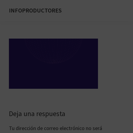
Saltar
INFOPRODUCTORES
al
Formación
contenido
para
principal
emprendedores
digitales
Interacciones
Deja una respuesta
con
Tu dirección de correo electrónico no será