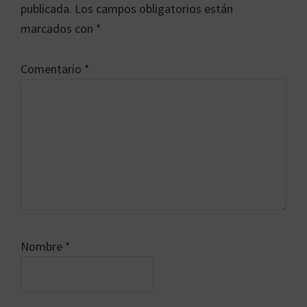
los
publicada.
Los campos obligatorios están
lectores
marcados con
*
Comentario
*
Nombre
*