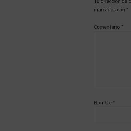
Tu dirección de c
los
marcados con
*
lectores
Comentario
*
Nombre
*