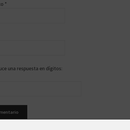
ico
*
uce una respuesta en dígitos: