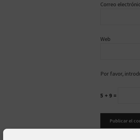
Correo electrón
Web
Por favor, introd
5 + 9 =