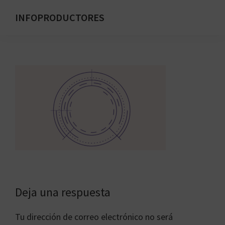
Saltar
INFOPRODUCTORES
al
Formación
contenido
para
principal
emprendedores
digitales
Interacciones
Deja una respuesta
con
Tu dirección de correo electrónico no será