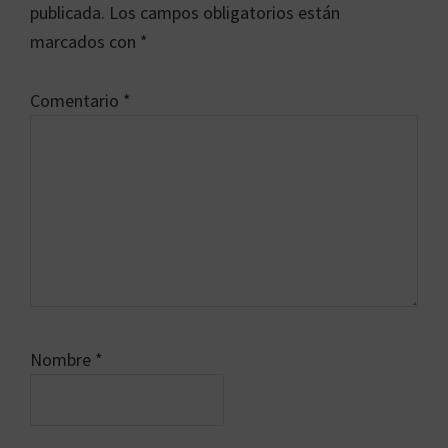
los
publicada.
Los campos obligatorios están
lectores
marcados con
*
Comentario
*
Nombre
*