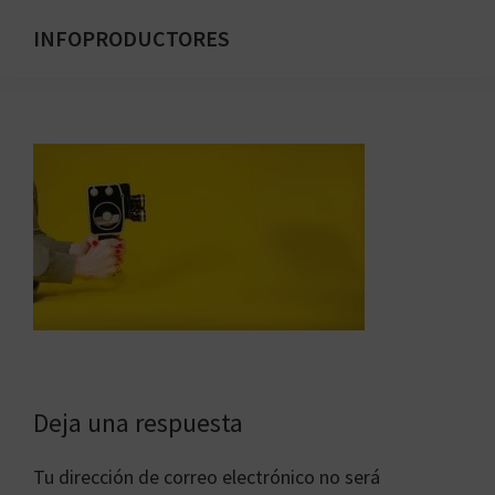
Saltar
INFOPRODUCTORES
al
Formación
contenido
para
principal
emprendedores
digitales
Interacciones
Deja una respuesta
con
Tu dirección de correo electrónico no será