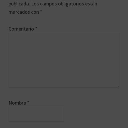
los
publicada.
Los campos obligatorios están
lectores
marcados con
*
Comentario
*
Nombre
*