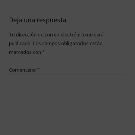
Interacciones
Deja una respuesta
con
Tu dirección de correo electrónico no será
los
publicada.
Los campos obligatorios están
lectores
marcados con
*
Comentario
*