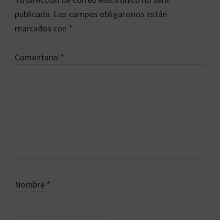
los
publicada.
Los campos obligatorios están
lectores
marcados con
*
Comentario
*
Nombre
*