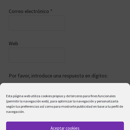
Correo electrónico
*
Web
Por favor, introduce una respuesta en dígitos:
20 − diecisiete =
Esta página web utiliza cookies propias y de terceros para fines funcionales
(permitir la navegación web), para optimizar la navegación y personalizarla
según tus preferencias así como para mostrarte publicidad en base a tu perfil de
navegación.
Aceptar cookies