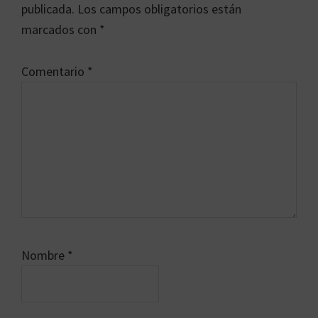
los
publicada.
Los campos obligatorios están
lectores
marcados con
*
Comentario
*
Nombre
*