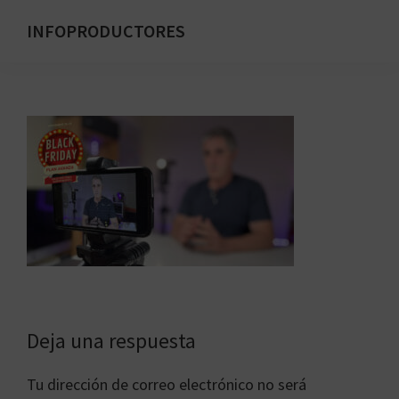
Saltar
INFOPRODUCTORES
al
Formación
contenido
para
principal
emprendedores
digitales
Interacciones
Deja una respuesta
con
Tu dirección de correo electrónico no será