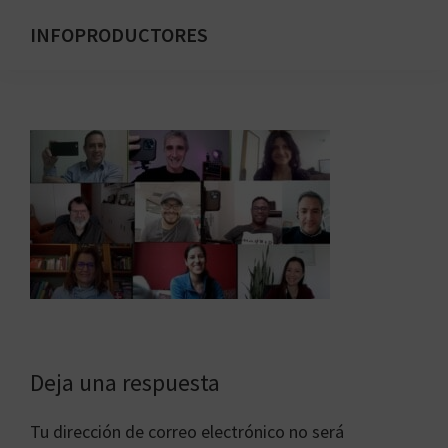
Saltar
INFOPRODUCTORES
al
Formación
contenido
para
principal
emprendedores
digitales
Interacciones
Deja una respuesta
con
Tu dirección de correo electrónico no será