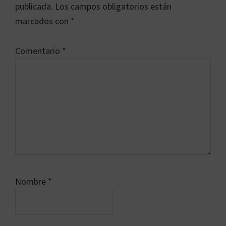
los
publicada.
Los campos obligatorios están
lectores
marcados con
*
Comentario
*
Nombre
*