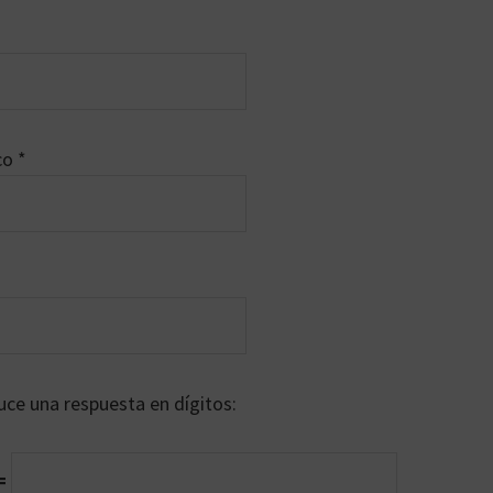
ico
*
uce una respuesta en dígitos:
 =