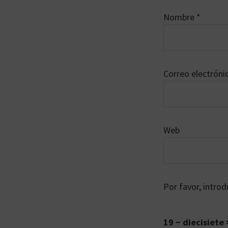
Nombre
*
Correo electrón
Web
Por favor, introd
19 − diecisiete