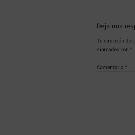
Interaccion
Deja una res
con
Tu dirección de c
los
marcados con
*
lectores
Comentario
*