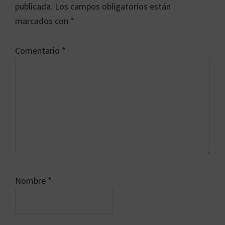
los
publicada.
Los campos obligatorios están
lectores
marcados con
*
Comentario
*
Nombre
*