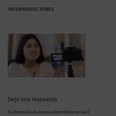
Saltar
INFOPRODUCTORES
al
Formación
contenido
para
principal
emprendedores
digitales
Interacciones
Deja una respuesta
con
Tu dirección de correo electrónico no será