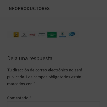
Saltar
INFOPRODUCTORES
al
Formación
contenido
para
principal
emprendedores
digitales
Interacciones
Deja una respuesta
con
Tu dirección de correo electrónico no será
los
publicada.
Los campos obligatorios están
lectores
marcados con
*
Comentario
*