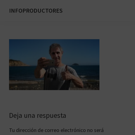
Saltar
INFOPRODUCTORES
al
Formación
contenido
para
principal
emprendedores
digitales
Interacciones
Deja una respuesta
con
Tu dirección de correo electrónico no será