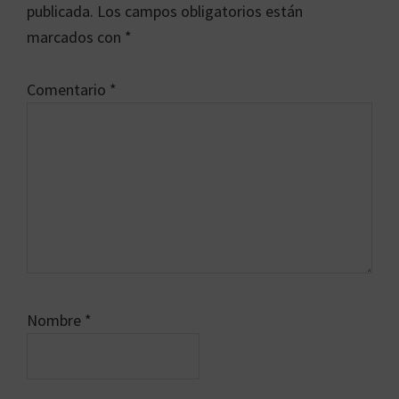
los
publicada.
Los campos obligatorios están
lectores
marcados con
*
Comentario
*
Nombre
*