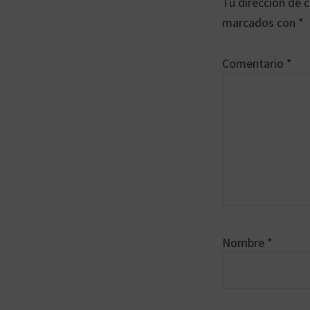
Tu dirección de c
los
marcados con
*
lectores
Comentario
*
Nombre
*