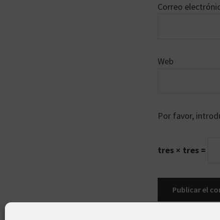
Correo electrón
Web
Por favor, introd
tres × tres =