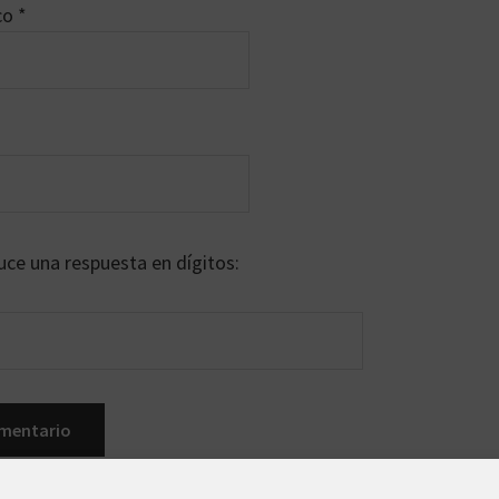
ico
*
uce una respuesta en dígitos: