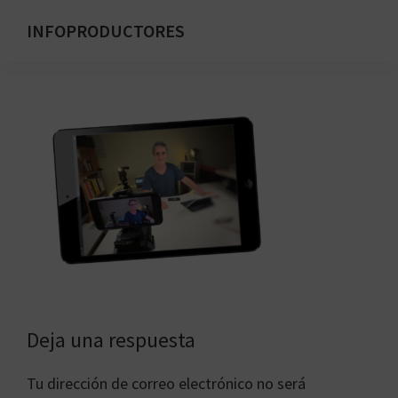
Saltar
INFOPRODUCTORES
al
Formación
contenido
para
principal
emprendedores
digitales
Interacciones
Deja una respuesta
con
Tu dirección de correo electrónico no será