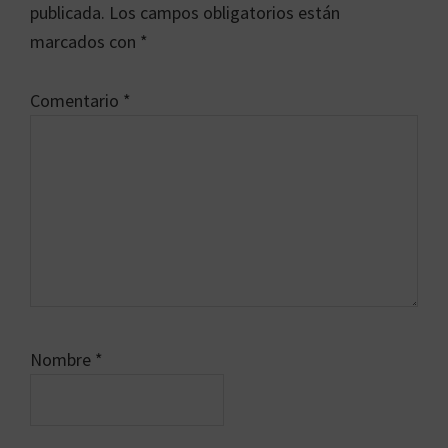
los
publicada.
Los campos obligatorios están
lectores
marcados con
*
Comentario
*
Nombre
*