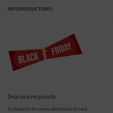
Saltar
INFOPRODUCTORES
al
Formación
contenido
para
principal
emprendedores
digitales
Interacciones
Deja una respuesta
con
Tu dirección de correo electrónico no será