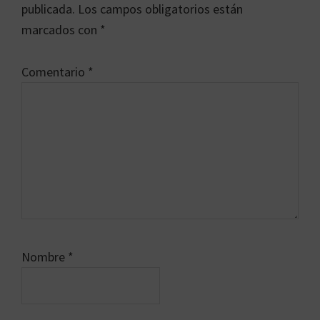
los
publicada.
Los campos obligatorios están
lectores
marcados con
*
Comentario
*
Nombre
*