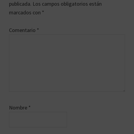
los
publicada.
Los campos obligatorios están
lectores
marcados con
*
Comentario
*
Nombre
*