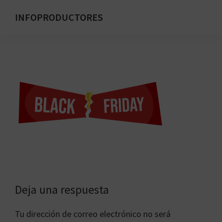
Saltar
INFOPRODUCTORES
al
Formación
contenido
para
principal
emprendedores
digitales
Interacciones
Deja una respuesta
con
Tu dirección de correo electrónico no será