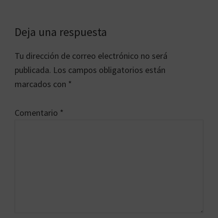
Interacciones
Deja una respuesta
con
Tu dirección de correo electrónico no será
los
publicada.
Los campos obligatorios están
lectores
marcados con
*
Comentario
*