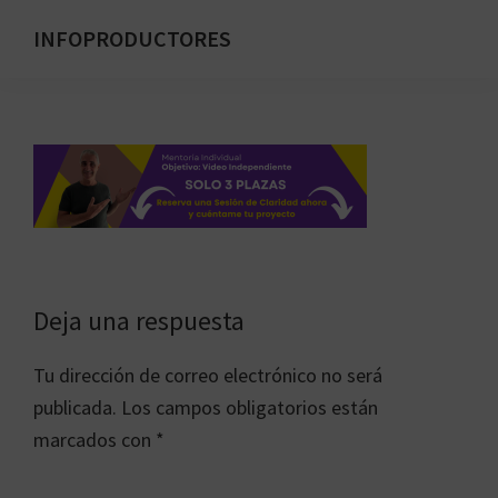
Saltar
INFOPRODUCTORES
al
Formación
contenido
para
principal
emprendedores
digitales
Interacciones
Deja una respuesta
con
Tu dirección de correo electrónico no será
los
publicada.
Los campos obligatorios están
lectores
marcados con
*