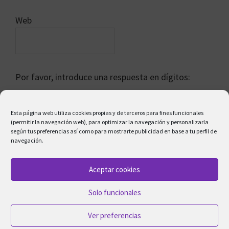
Web
Por favor, introduce una respuesta en dígitos:
cuatro × cuatro =
Esta página web utiliza cookies propias y de terceros para fines funcionales
(permitir la navegación web), para optimizar la navegación y personalizarla
según tus preferencias así como para mostrarte publicidad en base a tu perfil de
navegación.
Aceptar cookies
Solo funcionales
Copyright © 2026 ·
Genesis Sample
on
Genesis Framework
·
Ver preferencias
WordPress
·
Acceder