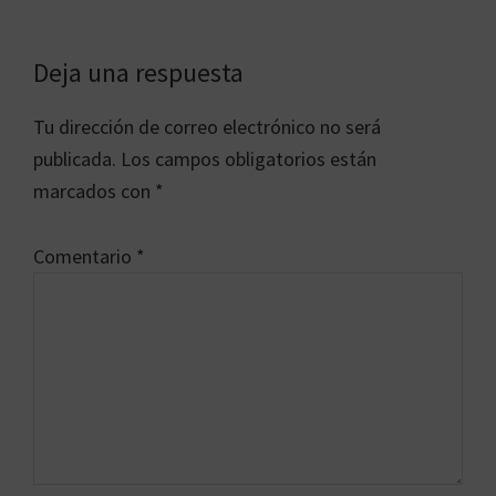
Interacciones
Deja una respuesta
con
Tu dirección de correo electrónico no será
los
publicada.
Los campos obligatorios están
lectores
marcados con
*
Comentario
*