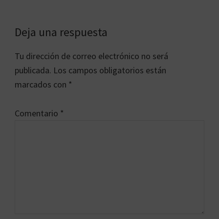
Interacciones
Deja una respuesta
con
Tu dirección de correo electrónico no será
los
publicada.
Los campos obligatorios están
lectores
marcados con
*
Comentario
*