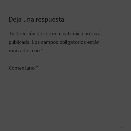
Interacciones
Deja una respuesta
con
Tu dirección de correo electrónico no será
los
publicada.
Los campos obligatorios están
lectores
marcados con
*
Comentario
*