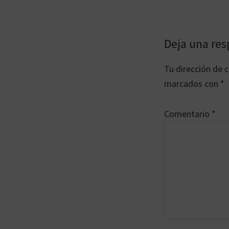
Interaccion
Deja una res
con
Tu dirección de c
los
marcados con
*
lectores
Comentario
*