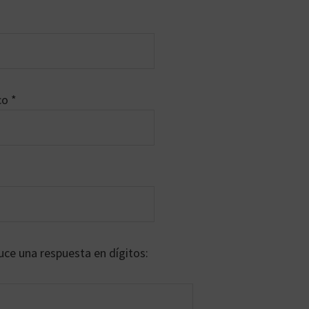
ico
*
uce una respuesta en dígitos: