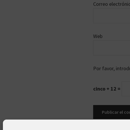
Correo electrón
Web
Por favor, introd
cinco + 12 =