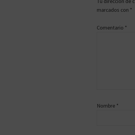
Tu dirección de c
los
marcados con
*
lectores
Comentario
*
Nombre
*