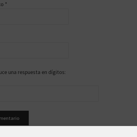
ico
*
uce una respuesta en dígitos: