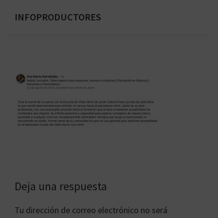
Saltar
INFOPRODUCTORES
al
Formación
contenido
para
principal
emprendedores
digitales
Interacciones
Deja una respuesta
con
Tu dirección de correo electrónico no será