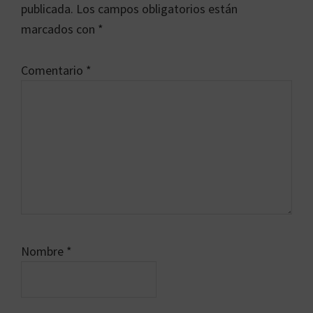
los
publicada.
Los campos obligatorios están
lectores
marcados con
*
Comentario
*
Nombre
*