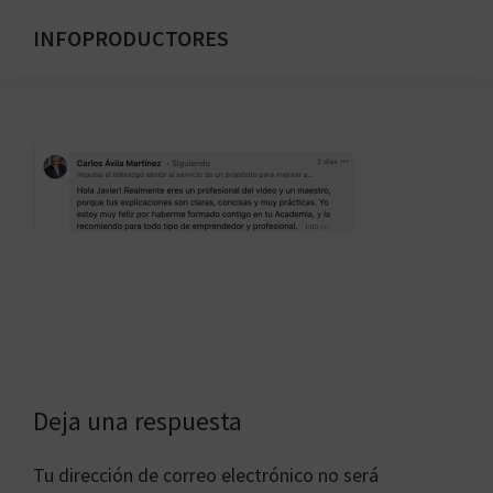
Saltar
INFOPRODUCTORES
al
Formación
contenido
para
principal
emprendedores
digitales
Interacciones
Deja una respuesta
con
Tu dirección de correo electrónico no será