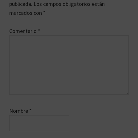
los
publicada.
Los campos obligatorios están
lectores
marcados con
*
Comentario
*
Nombre
*