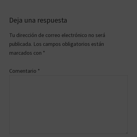
Interacciones
Deja una respuesta
con
Tu dirección de correo electrónico no será
los
publicada.
Los campos obligatorios están
lectores
marcados con
*
Comentario
*